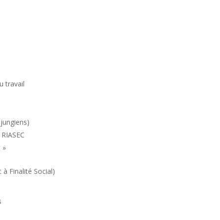
 travail
jungiens)
t RIASEC
 »
 à Finalité Social)
s