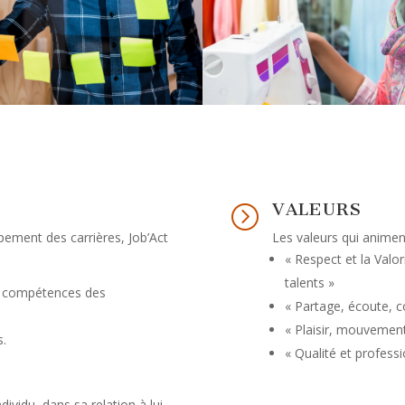
VALEURS
=
pement des carrières, Job’Act
Les valeurs qui animen
« Respect et la Valo
talents »
de compétences des
« Partage, écoute, c
« Plaisir, mouvement
s.
« Qualité et profess
dividu, dans sa relation à lui-