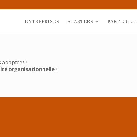
ENTREPRISES
STARTERS
PARTICULI
s adaptées !
ilité organisationnelle
!